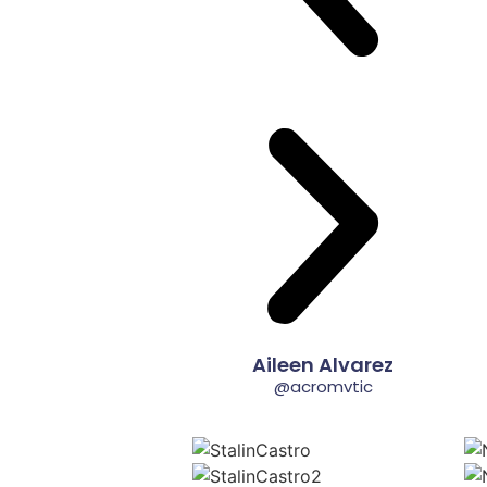
Aileen Alvarez
@acromvtic