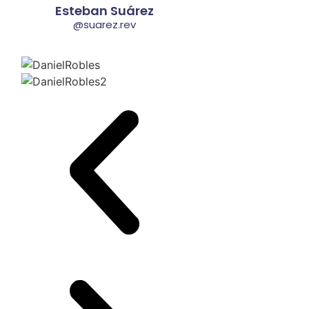
Esteban Suárez
@suarez.rev