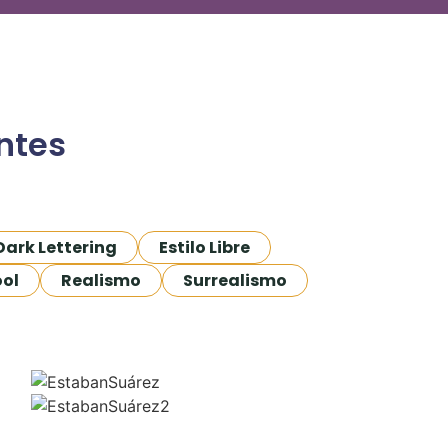
ntes
Dark Lettering
Estilo Libre
ool
Realismo
Surrealismo