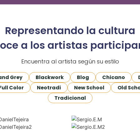
Representando la cultura
oce a los artistas participa
Encuentra al artista según su estilo
and Grey
Blackwork
Blog
Chicano
Full Color
Neotradi
New School
Old Sch
Tradicional