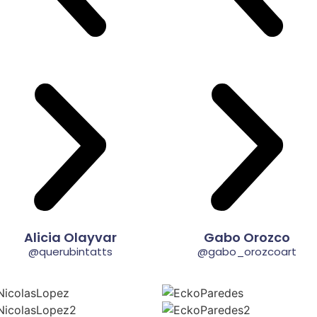
Alicia Olayvar
Gabo Orozco
@querubintatts
@gabo_orozcoart