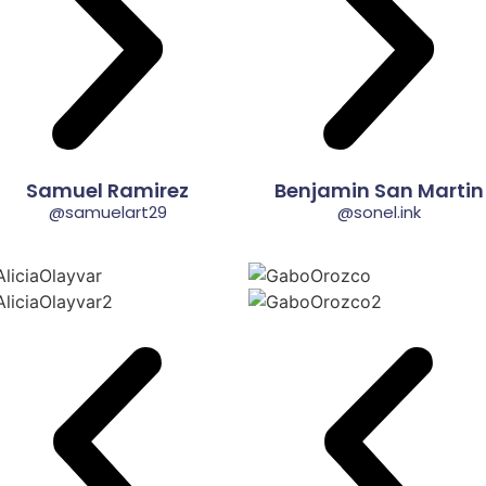
Samuel Ramirez
Benjamin San Martin
@samuelart29
@sonel.ink