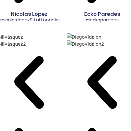
Nicolas Lopez
Ecko Paredes
nicolas.lopez91tattooartist
@eckoparedes