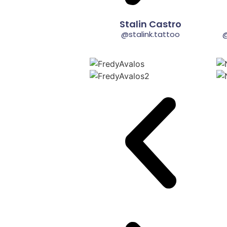
Stalin Castro
@stalink.tattoo
@